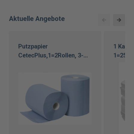
Aktuelle Angebote
Putzpapier
1 Karto
CetecPlus,1=2Rollen, 3-
1=2500
lagig 500 Blatt 38X36cm