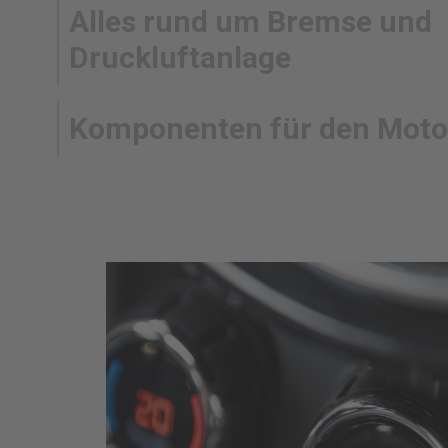
Alles rund um Bremse und
Druckluftanlage
Komponenten für den Moto