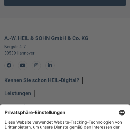
A.-W. HEIL & SOHN GmbH & Co. KG
Bergstr. 4-7
30539
Hannover
Facebook
Youtube
Instagram
LinkedIn
Kennen Sie schon HEIL-Digital?
Leistungen
Unternehmen