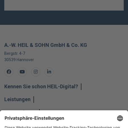
A.-W. HEIL & SOHN GmbH & Co. KG
Bergstr. 4-7
30539
Hannover
Facebook
Youtube
Instagram
LinkedIn
Kennen Sie schon HEIL-Digital?
Leistungen
Unternehmen