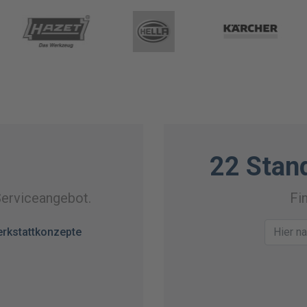
22 Stan
Serviceangebot.
Fi
rkstattkonzepte