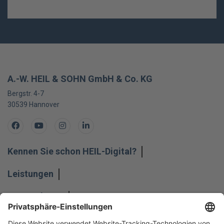
A.-W. HEIL & SOHN GmbH & Co. KG
Bergstr. 4-7
30539
Hannover
Facebook
Youtube
Instagram
LinkedIn
Kennen Sie schon HEIL-Digital?
Leistungen
Unternehmen