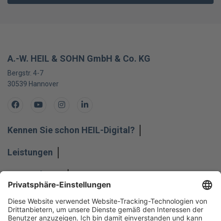
A.-W. HEIL & SOHN GmbH & Co. KG
Bergstr. 4-7
30539
Hannover
Facebook
Youtube
Instagram
LinkedIn
Kennen Sie schon HEIL-Digital?
Leistungen
Unternehmen