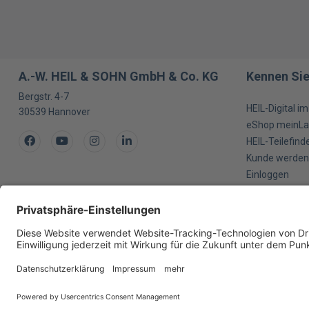
A.-W. HEIL & SOHN GmbH & Co. KG
Kennen Sie
Bergstr. 4-7
HEIL-Digital i
30539
Hannover
eShop meinLa
Facebook
Youtube
Instagram
LinkedIn
HEIL-Teilefind
Kunde werden
Einloggen
Impressum
Hinweisgeber
Datenschutz
Datenschutzeinstellungen