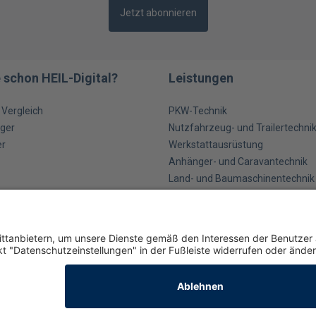
Jetzt abonnieren
 schon HEIL-Digital?
Leistungen
m Vergleich
PKW-Technik
ger
Nutzfahrzeug- und Trailertechni
er
Werkstattausrüstung
Anhänger- und Caravantechnik
Land- und Baumaschinentechnik
Industrietechnik
Betriebsausstattung und Werkst
Allgemeine Geschäftsbedingungen
Kontakt