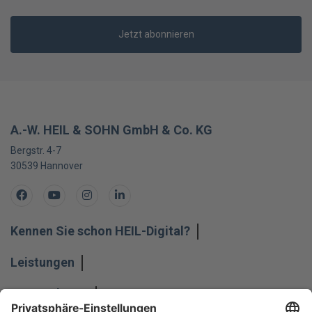
Jetzt abonnieren
A.-W. HEIL & SOHN GmbH & Co. KG
Bergstr. 4-7
30539
Hannover
Facebook
Youtube
Instagram
LinkedIn
Kennen Sie schon HEIL-Digital?
Leistungen
Unternehmen