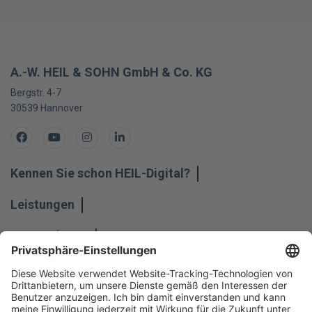
A.-W. HEIL & SOHN GmbH & Co. KG
Bergstr. 4-7
30539
Hannover
Facebook
Youtube
Instagram
LinkedIn
Kennen Sie schon HEIL-Digital?
Leistungen
Unternehmen