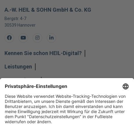
A.-W. HEIL & SOHN GmbH & Co. KG
Bergstr. 4-7
30539
Hannover
Facebook
Youtube
Instagram
LinkedIn
Kennen Sie schon HEIL-Digital?
Leistungen
Unternehmen
Impressum
Hinweisgeber
Datenschutz