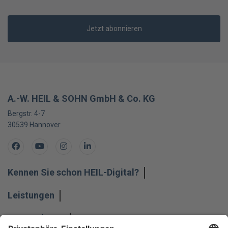
Jetzt abonnieren
A.-W. HEIL & SOHN GmbH & Co. KG
Bergstr. 4-7
30539
Hannover
Facebook
Youtube
Instagram
LinkedIn
Kennen Sie schon HEIL-Digital?
Leistungen
Unternehmen