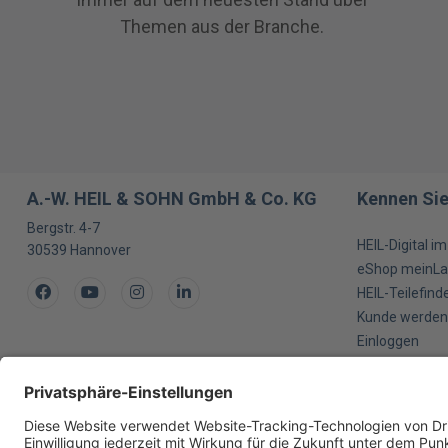
Themen aus der Branche.
A.-W. HEIL & SOHN GmbH & Co. KG
Kennen Sie
Bergstr. 4-7
HEIL-Digital i
30539
Hannover
eShop meinLa
Facebook
Youtube
Instagram
LinkedIn
HEIL-Teilefind
Kunde werden
Einloggen