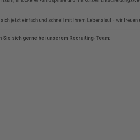
insam, in lockerer Atmosphäre und mit kurzen Entscheidungsweg
ich jetzt einfach und schnell mit Ihrem Lebenslauf - wir freuen 
 Sie sich gerne bei unserem Recruiting-Team: