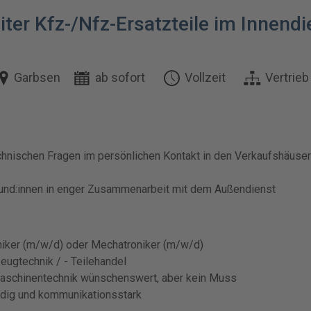
iter Kfz-/Nfz-Ersatzteile im Innend
Garbsen
ab sofort
Vollzeit
Vertrie
echnischen Fragen im persönlichen Kontakt in den Verkaufshäuse
Kund:innen in enger Zusammenarbeit mit dem Außendienst
iker (m/w/d) oder Mechatroniker (m/w/d)
ugtechnik / - Teilehandel
maschinentechnik wünschenswert, aber kein Muss
ndig und kommunikationsstark