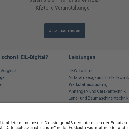
Kfzteile Veranstaltungen.
Jetzt abonnieren
 schon HEIL-Digital?
Leistungen
m Vergleich
PKW-Technik
ger
Nutzfahrzeug- und Trailertechni
er
Werkstattausrüstung
Anhänger- und Caravantechnik
Land- und Baumaschinentechnik
Industrietechnik
Betriebsausstattung und Werkst