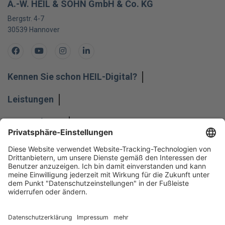
A.-W. HEIL & SOHN GmbH & Co. KG
Bergstr. 4-7
30539
Hannover
Facebook
Youtube
Instagram
LinkedIn
Kennen Sie schon HEIL-Digital?
Leistungen
Unternehmen
Impressum
Hinweisgeber
Datenschutz
Datenschutzeinstellungen