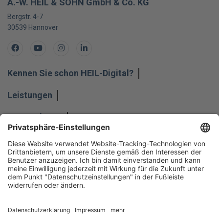
A.-W. HEIL & SOHN GmbH & Co. KG
Bergstr. 4-7
30539
Hannover
Facebook
Youtube
Instagram
LinkedIn
Kennen Sie schon HEIL-Digital?
Leistungen
Unternehmen
Impressum
Hinweisgeber
Datenschutz
Datenschutzeinstellungen