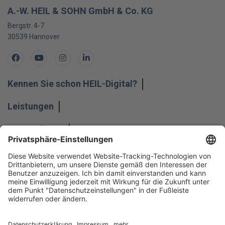
A.-W. HEIL & SOHN GmbH & Co. KG
Bergstr. 4-7
30539
Hannover
Facebook
Youtube
Instagram
LinkedIn
Kennen Sie schon HEIL-Digital?
Leistungen
Unternehmen
Impressum
Hinweisgeber
Datenschutz