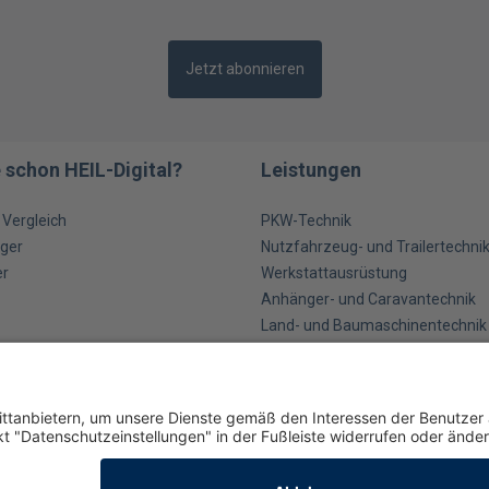
Jetzt abonnieren
 schon HEIL-Digital?
Leistungen
m Vergleich
PKW-Technik
ger
Nutzfahrzeug- und Trailertechni
er
Werkstattausrüstung
Anhänger- und Caravantechnik
Land- und Baumaschinentechnik
Industrietechnik
Betriebsausstattung und Werkst