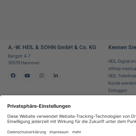
A.-W. HEIL & SOHN GmbH & Co. KG
Kennen Sie
Bergstr. 4-7
HEIL-Digital i
30539
Hannover
eShop meinLa
Facebook
Youtube
Instagram
LinkedIn
HEIL-Teilefind
Kunde werden
Einloggen