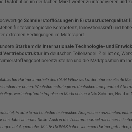
e Distribution im deutschen Markt weiter zu intensivieren und
hochwertige
Schmierstofflösungen in Erstausrüsterqualität
f
stehen für technologische Kompetenz, Innovationskraft und hoh
ter extremen Bedingungen im Motorsport.
r unsere
Stärken
: die
internationale Technologie- und Entwi
d Vertriebsstruktur
im deutschen Teilehandel. Ziel ist es, Wer
Schmierstoffangebot bereitzustellen und die Marktposition im In
, etablierten Partner innerhalb des CARAT-Netzwerks, der über exzellente 
r Meilenstein für unsere Wachstumsstrategie im deutschen Independent Aft
haltige, wertschöpfende Impulse im Markt setzen.»
Nils Schöner, Head o
lichtet, Produkte mit höchsten technischen Ansprüchen anzubieten, insbeso
ür uns dabei an erster Stelle. Auch in der Zusammenarbeit mit unseren Liefe
iehungen auf Augenhöhe. Mit PETRONAS haben wir einen Partner gefunden, de