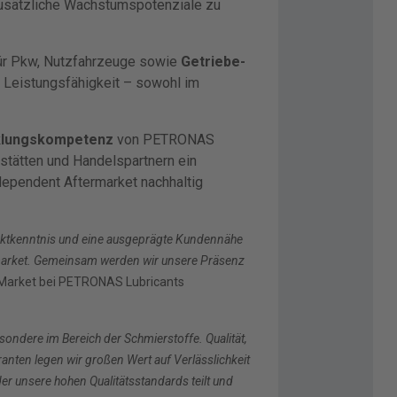
 zusätzliche Wachstumspotenziale zu
ür Pkw, Nutzfahrzeuge sowie
Getriebe-
e Leistungsfähigkeit – sowohl im
cklungskompetenz
von PETRONAS
kstätten und Handelspartnern ein
dependent Aftermarket nachhaltig
Marktkenntnis und eine ausgeprägte Kundennähe
ermarket. Gemeinsam werden wir unsere Präsenz
f Market bei PETRONAS Lubricants
ndere im Bereich der Schmierstoffe. Qualität,
ranten legen wir großen Wert auf Verlässlichkeit
r unsere hohen Qualitätsstandards teilt und