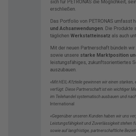
sich für PETRONAS die Möglichkeit, sein
erschließen.
Das Portfolio von PETRONAS umfasst 
und Achsanwendungen
. Die Produkte 
täglichen
Werkstatteinsatz
als auch un
Mit der neuen Partnerschaft bündeln wi
sowie unsere
starke Marktposition un
leistungsfähiges, zukunftsorientiertes 
auszubauen.
«Mit HEIL-Kfzteile gewinnen wir einen starken
verfügt. Diese Partnerschaft ist ein wichtige
im Teilehandel systematisch ausbauen und nach
International
«Gegenüber unseren Kunden haben wir uns verpf
Leistungsfähigkeit und Zuverlässigkeit stehen f
sowie auf langfristige, partnerschaftliche Bez