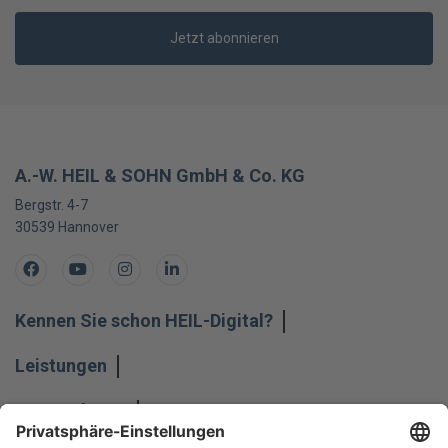
Jetzt abonnieren
A.-W. HEIL & SOHN GmbH & Co. KG
Bergstr. 4-7
30539
Hannover
Facebook
Youtube
Instagram
LinkedIn
Kennen Sie schon HEIL-Digital?
Leistungen
Unternehmen