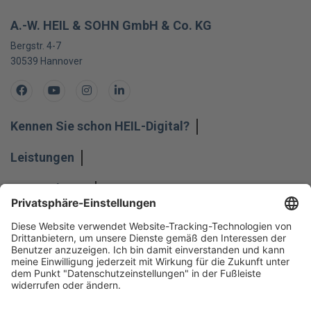
A.-W. HEIL & SOHN GmbH & Co. KG
Bergstr. 4-7
30539
Hannover
Facebook
Youtube
Instagram
LinkedIn
Kennen Sie schon HEIL-Digital?
Leistungen
Unternehmen
Impressum
Hinweisgeber