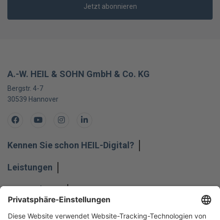
Jetzt abonnieren
A.-W. HEIL & SOHN GmbH & Co. KG
Bergstr. 4-7
30539
Hannover
Facebook
Youtube
Instagram
LinkedIn
Kennen Sie schon HEIL-Digital?
Leistungen
Unternehmen