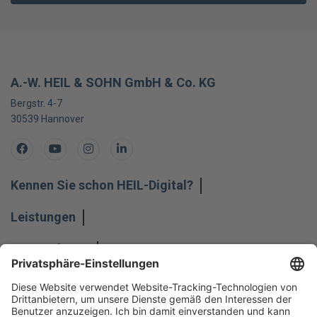
A.-W. HEIL & SOHN GmbH & Co. KG
Bergstr. 4-7
30539
Hannover
Facebook
Youtube
Instagram
LinkedIn
Kennen Sie schon HEIL-Digital?
Leistungen
Unternehmen