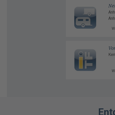
Ne
Anh
Anh
W
Vor
Ken
W
Ent