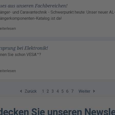
ues aus unseren Fachbereichen!
änger- und Caravantechnik - Schwerpunkt heute: Unser neuer A
ängerkomponenten-Katalog ist da!
eiterlesen
sprung bei Elektronik!
nen Sie schon VESA™?
eiterlesen
Zurück
1
2
3
4
5
6
7
Weiter
decken Sie unseren Newsle