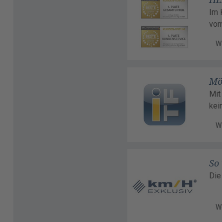
Im 
vor
W
Mö
Mit
kei
W
So
Die
W