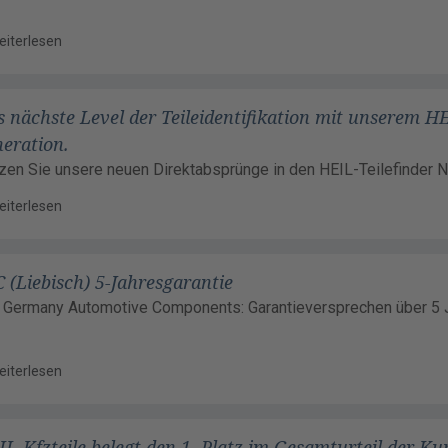
eiterlesen
 nächste Level der Teileidentifikation mit unserem H
eration.
zen Sie unsere neuen Direktabsprünge in den HEIL-Teilefinder N
eiterlesen
 (Liebisch) 5-Jahresgarantie
 Germany Automotive Components: Garantieversprechen über 5 
eiterlesen
L-Kfzteile belegt den 1. Platz im Gesamturteil der K