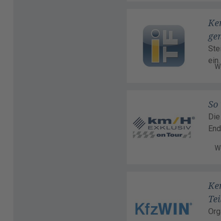
Ke
ge
Ste
ein.
W
So
Die
End
W
Ke
Tei
Org