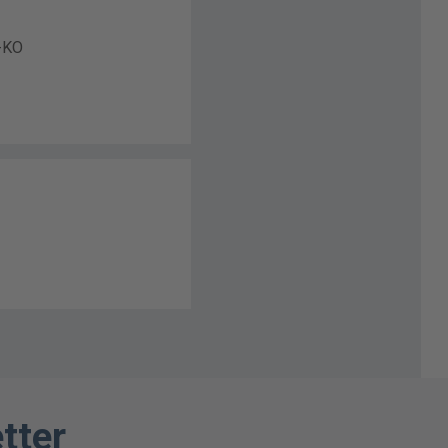
L-KO
tter