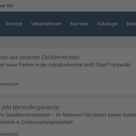
 vor Ort
Service
Unternehmen
Karriere
Kataloge
Ein
ues aus unseren Fachbereichen!
er neuer Partner in der Industrietechnik heißt Stauff Hydraulik!
eiterlesen
 febi Herstellergarantie:
i's Qualitätsversprechen – Ihr Mehrwert febi bietet seinen Kunde
atzteile in Erstausrüstungsqualität!
eiterlesen