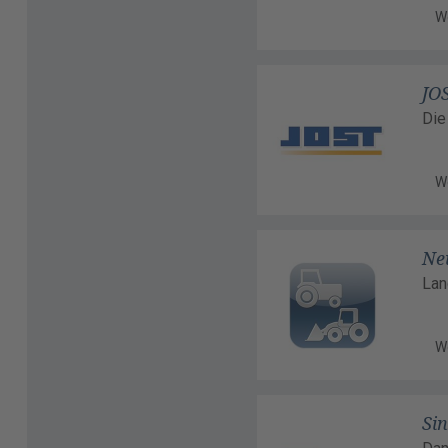
W
JO
Die
W
Ne
Lan
W
Sin