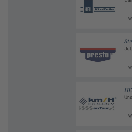
Dan
W
Ste
Jet
W
HE
Uns
W