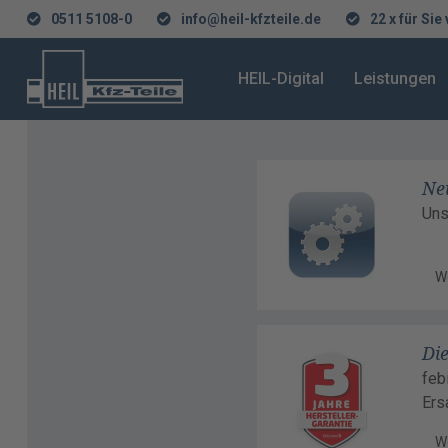
0511 5108-0
info@heil-kfzteile.de
22 x für Sie
HEIL-Digital
Leistungen
Ne
Uns
W
Die
feb
Ers
W