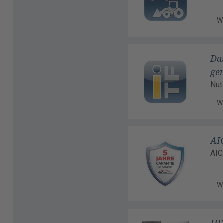
W
Das
gen
Nut
W
AIC
AIC
W
HEI