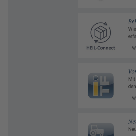
Beh
Wie
erf
W
Vo
Mit
den
W
Ne
Neu