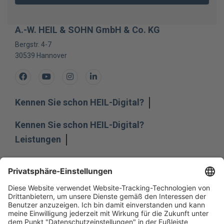
A.-W. HEIL & SOHN GmbH & Co. KG
Bergstr. 4-7
30539
Hannover
Facebook
Youtube
Instagram
LinkedIn
Kennen Sie schon HEIL-Digital?
Kennen Sie schon HEIL-Digital?
Leistungen
Leistungen
Unternehmen
Unternehmen