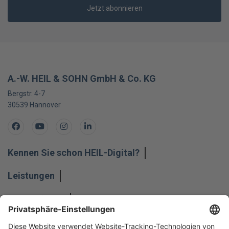
Jetzt abonnieren
A.-W. HEIL & SOHN GmbH & Co. KG
Bergstr. 4-7
30539
Hannover
Facebook
Youtube
Instagram
LinkedIn
Kennen Sie schon HEIL-Digital?
Leistungen
Unternehmen