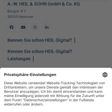
A.-W. HEIL & SOHN GmbH & Co. KG
Bergstr. 4-7
30539
Hannover
Facebook
Youtube
Instagram
LinkedIn
Kennen Sie schon HEIL-Digital?
Kennen Sie schon HEIL-Digital?
Leistungen
Leistungen
Unternehmen
Unternehmen