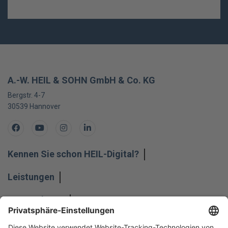
A.-W. HEIL & SOHN GmbH & Co. KG
Bergstr. 4-7
30539
Hannover
Facebook
Youtube
Instagram
LinkedIn
Kennen Sie schon HEIL-Digital?
Leistungen
Unternehmen