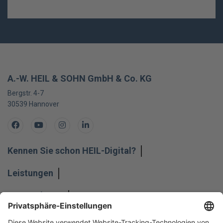
A.-W. HEIL & SOHN GmbH & Co. KG
Bergstr. 4-7
30539
Hannover
Facebook
Youtube
Instagram
LinkedIn
Kennen Sie schon HEIL-Digital?
Leistungen
Unternehmen