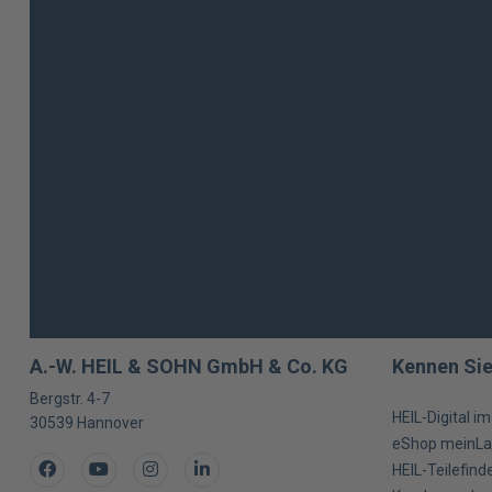
A.-W. HEIL & SOHN GmbH & Co. KG
Kennen Sie
Bergstr. 4-7
HEIL-Digital i
30539
Hannover
eShop meinLa
Facebook
Youtube
Instagram
LinkedIn
HEIL-Teilefind