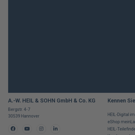
A.-W. HEIL & SOHN GmbH & Co. KG
Kennen Sie
Bergstr. 4-7
HEIL-Digital i
30539
Hannover
eShop meinLa
Facebook
Youtube
Instagram
LinkedIn
HEIL-Teilefind