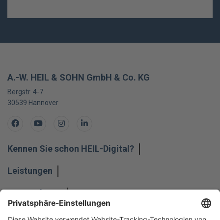
A.-W. HEIL & SOHN GmbH & Co. KG
Bergstr. 4-7
30539
Hannover
Facebook
Youtube
Instagram
LinkedIn
Kennen Sie schon HEIL-Digital?
Leistungen
Unternehmen