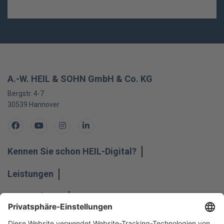
A.-W. HEIL & SOHN GmbH & Co. KG
Bergstr. 4-7
30539
Hannover
Facebook
Youtube
Instagram
LinkedIn
Kennen Sie schon HEIL-Digital?
Leistungen
Unternehmen