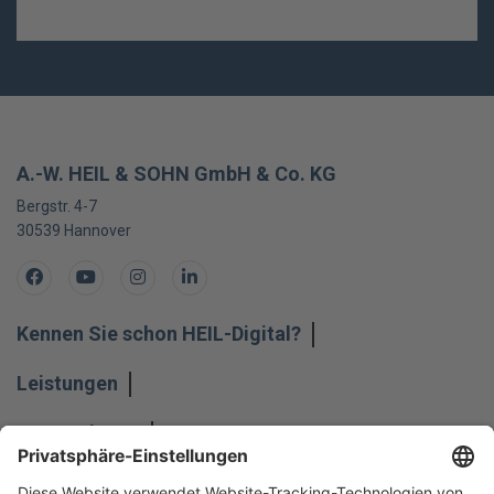
A.-W. HEIL & SOHN GmbH & Co. KG
Bergstr. 4-7
30539
Hannover
Facebook
Youtube
Instagram
LinkedIn
Kennen Sie schon HEIL-Digital?
Leistungen
Unternehmen