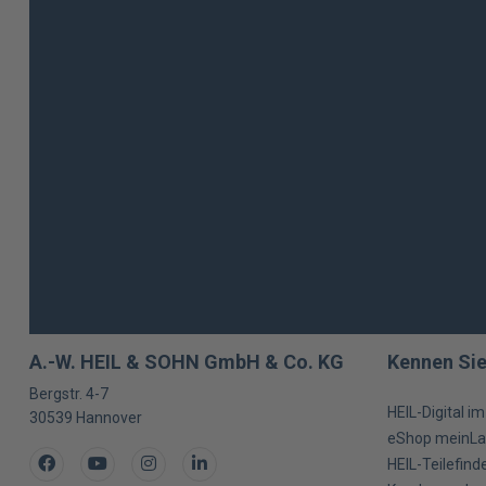
A.-W. HEIL & SOHN GmbH & Co. KG
Kennen Sie
Bergstr. 4-7
HEIL-Digital i
30539
Hannover
eShop meinLa
Facebook
Youtube
Instagram
LinkedIn
HEIL-Teilefind