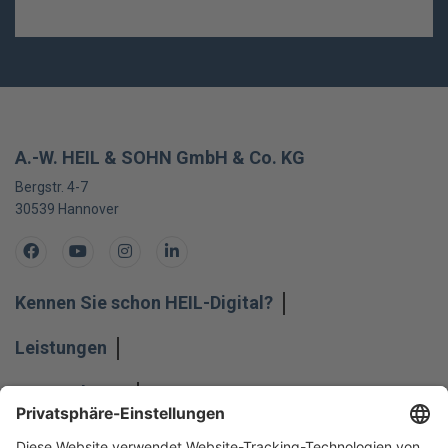
A.-W. HEIL & SOHN GmbH & Co. KG
Bergstr. 4-7
30539
Hannover
Facebook
Youtube
Instagram
LinkedIn
Kennen Sie schon HEIL-Digital?
Leistungen
Unternehmen