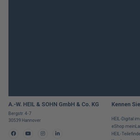
A.-W. HEIL & SOHN GmbH & Co. KG
Kennen Sie
Bergstr. 4-7
HEIL-Digital i
30539
Hannover
eShop meinLa
Facebook
Youtube
Instagram
LinkedIn
HEIL-Teilefind