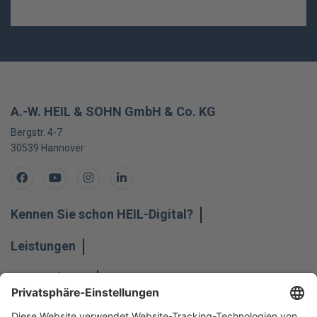
A.-W. HEIL & SOHN GmbH & Co. KG
Bergstr. 4-7
30539
Hannover
Facebook
Youtube
Instagram
LinkedIn
Kennen Sie schon HEIL-Digital?
Leistungen
Unternehmen