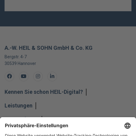
A.-W. HEIL & SOHN GmbH & Co. KG
Bergstr. 4-7
30539
Hannover
Facebook
Youtube
Instagram
LinkedIn
Kennen Sie schon HEIL-Digital?
Leistungen
Unternehmen