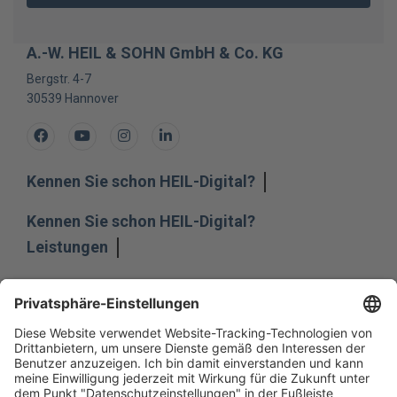
A.-W. HEIL & SOHN GmbH & Co. KG
Bergstr. 4-7
30539
Hannover
Facebook
Youtube
Instagram
LinkedIn
Kennen Sie schon HEIL-Digital?
Kennen Sie schon HEIL-Digital?
Leistungen
Leistungen
Unternehmen
Unternehmen