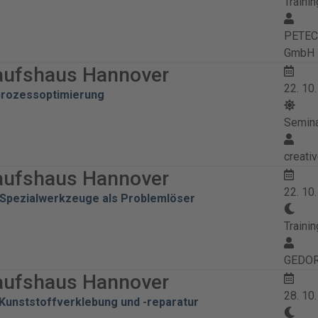
Trainin
PETEC 
GmbH
aufshaus Hannover
22. 10
prozessoptimierung
Semin
creati
aufshaus Hannover
22. 10
Spezialwerkzeuge als Problemlöser
Trainin
GEDOR
aufshaus Hannover
28. 10
Kunststoffverklebung und -reparatur