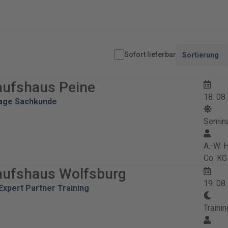
Sofort lieferbar
Sortierung
aufshaus Peine
18. 08
lage Sachkunde
Semin
A.-W.
Co. KG
aufshaus Wolfsburg
19. 08
xpert Partner Training
Trainin