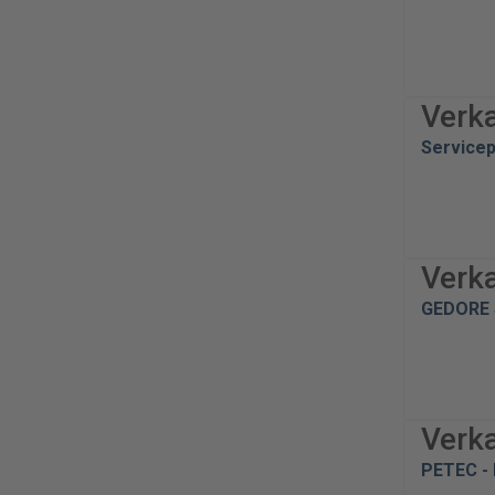
Verk
Service
Verk
GEDORE 
Verk
PETEC - 