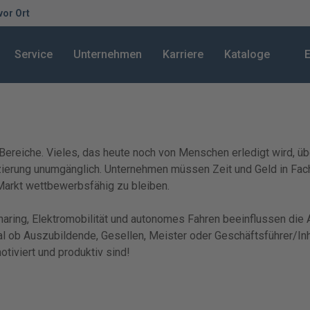
 vor Ort
Service
Unternehmen
Karriere
Kataloge
E
le Bereiche. Vieles, das heute noch von Menschen erledigt wird,
ifizierung unumgänglich. Unternehmen müssen Zeit und Geld in F
Markt wettbewerbsfähig zu bleiben.
haring, Elektromobilität und autonomes Fahren beeinflussen die
gal ob Auszubildende, Gesellen, Meister oder Geschäftsführer/I
otiviert und produktiv sind!