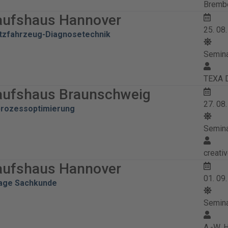
Brembo
aufshaus Hannover
25. 08
tzfahrzeug-Diagnosetechnik
Semin
TEXA 
aufshaus Braunschweig
27. 08
prozessoptimierung
Semin
creati
aufshaus Hannover
01. 09
lage Sachkunde
Semin
A.-W.