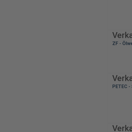
Verk
ZF - Ölw
Verk
PETEC - 
Verk