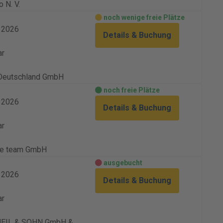
 N. V.
noch wenige freie Plätze
. 2026
Details & Buchung
ar
Deutschland GmbH
noch freie Plätze
. 2026
Details & Buchung
ar
ve team GmbH
ausgebucht
. 2026
Details & Buchung
ar
 HEIL & SOHN GmbH &