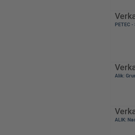
Verk
PETEC - 
Verk
Alik: Gr
Verk
ALIK: Na