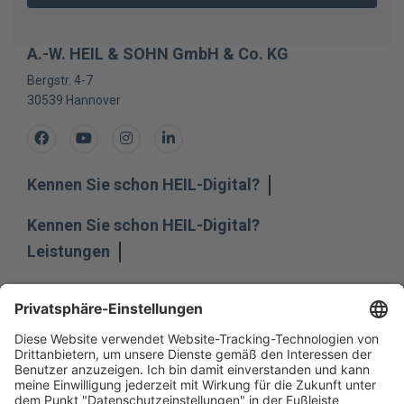
A.-W. HEIL & SOHN GmbH & Co. KG
Bergstr. 4-7
30539
Hannover
Facebook
Youtube
Instagram
LinkedIn
Kennen Sie schon HEIL-Digital?
Kennen Sie schon HEIL-Digital?
Leistungen
Leistungen
Unternehmen
Unternehmen