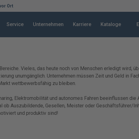
 vor Ort
Service
Unternehmen
Karriere
Kataloge
E
le Bereiche. Vieles, das heute noch von Menschen erledigt wird,
ifizierung unumgänglich. Unternehmen müssen Zeit und Geld in F
Markt wettbewerbsfähig zu bleiben.
haring, Elektromobilität und autonomes Fahren beeinflussen die
gal ob Auszubildende, Gesellen, Meister oder Geschäftsführer/I
otiviert und produktiv sind!