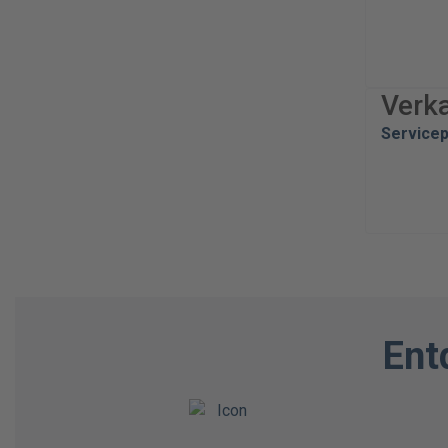
Verk
Service
Ent