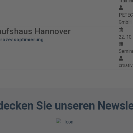
Trainin
PETEC 
GmbH
aufshaus Hannover
22. 10
prozessoptimierung
Semin
creati
decken Sie unseren Newsle