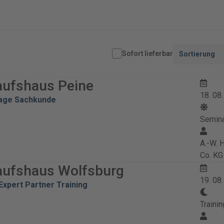
Sofort lieferbar
Sortierung
aufshaus Peine
18. 08
lage Sachkunde
Semin
A.-W.
Co. KG
aufshaus Wolfsburg
19. 08
xpert Partner Training
Trainin