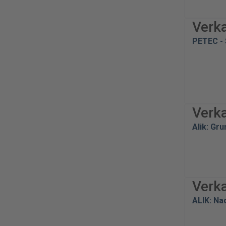
Verk
PETEC - 
Verk
Alik: Gr
Verk
ALIK: Na