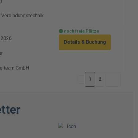
g
Verbindungstechnik
noch freie Plätze
. 2026
Details & Buchung
ar
ve team GmbH
1
2
tter