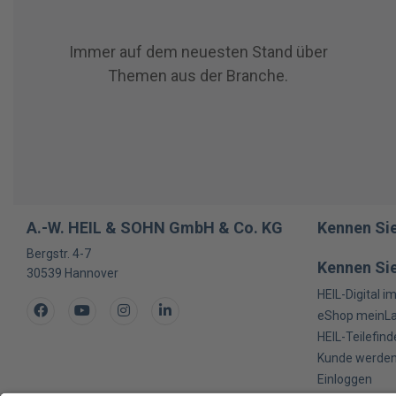
Immer auf dem neuesten Stand über
Themen aus der Branche.
A.-W. HEIL & SOHN GmbH & Co. KG
Kennen Sie
Bergstr. 4-7
Kennen Sie
30539
Hannover
HEIL-Digital i
Facebook
Youtube
Instagram
LinkedIn
eShop meinL
HEIL-Teilefind
Kunde werde
Einloggen