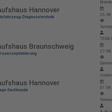
Brembo
aufshaus Hannover
25. 08
tzfahrzeug-Diagnosetechnik
Semin
TEXA 
aufshaus Braunschweig
27. 08
prozessoptimierung
Semin
creati
aufshaus Hannover
01. 09
lage Sachkunde
Semin
A.-W.