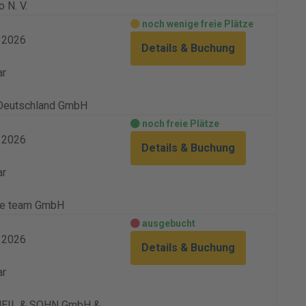
 N. V.
noch wenige freie Plätze
. 2026
Details & Buchung
ar
Deutschland GmbH
noch freie Plätze
. 2026
Details & Buchung
ar
ve team GmbH
ausgebucht
. 2026
Details & Buchung
ar
 HEIL & SOHN GmbH &